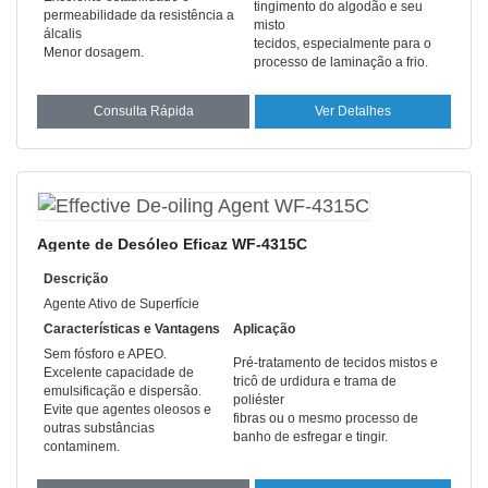
tingimento do algodão e seu
permeabilidade da resistência a
misto
álcalis
tecidos, especialmente para o
Menor dosagem.
processo de laminação a frio.
Consulta Rápida
Ver Detalhes
Agente de Desóleo Eficaz WF-4315C
Descrição
Agente Ativo de Superfície
Características e Vantagens
Aplicação
Sem fósforo e APEO.
Pré-tratamento de tecidos mistos e
Excelente capacidade de
tricô de urdidura e trama de
emulsificação e dispersão.
poliéster
Evite que agentes oleosos e
fibras ou o mesmo processo de
outras substâncias
banho de esfregar e tingir.
contaminem.