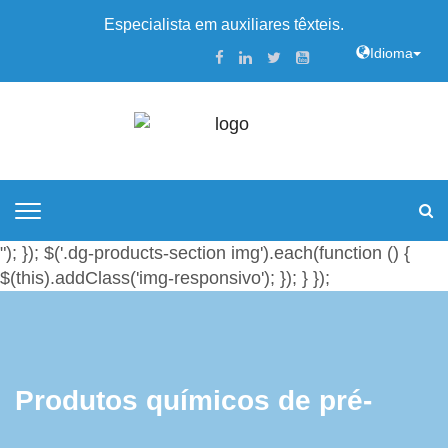
Especialista em auxiliares têxteis.
Idioma
"); }); $('.dg-products-section img').each(function () {
$(this).addClass('img-responsivo'); }); } });
Produtos químicos de pré-