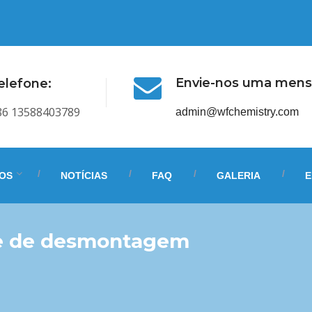
Envie-nos uma men
elefone:
86 13588403789
admin@wfchemistry.com
OS
NOTÍCIAS
FAQ
GALERIA
E
te de desmontagem