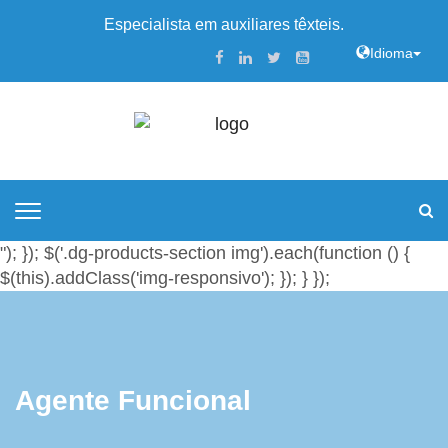
Especialista em auxiliares têxteis.
Idioma
"); }); $('.dg-products-section img').each(function () {
$(this).addClass('img-responsivo'); }); } });
Agente Funcional