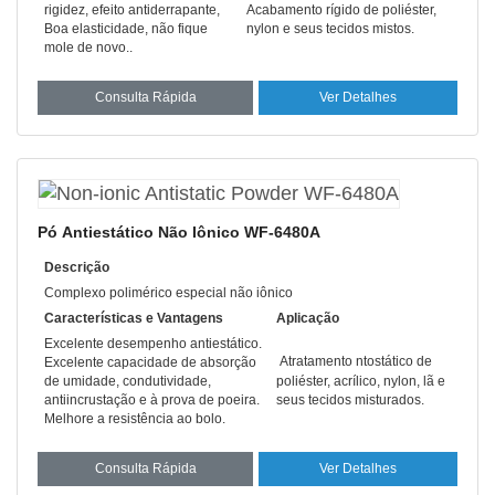
rigidez, efeito antiderrapante,
Acabamento rígido de poliéster,
Boa elasticidade, não fique
nylon e seus tecidos mistos.
mole de novo.
.
Consulta Rápida
Ver Detalhes
Pó Antiestático Não Iônico WF-6480A
Descrição
Complexo polimérico especial não iônico
Características e Vantagens
Aplicação
Excelente desempenho antiestático.
A
tratamento ntostático de
Excelente capacidade de absorção
de umidade, condutividade,
poliéster, acrílico, nylon, lã e
antiincrustação e à prova de poeira.
seus tecidos misturados.
Melhore a resistência ao bolo.
Consulta Rápida
Ver Detalhes