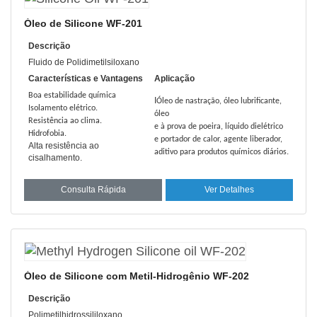
Óleo de Silicone WF-201
Descrição
Fluido de Polidimetilsiloxano
Características e Vantagens
Aplicação
Boa estabilidade química
I
Óleo de nastração, óleo lubrificante,
Isolamento elétrico.
óleo
Resistência ao clima.
e à prova de poeira, líquido dielétrico
Hidrofobia.
e portador de calor, agente liberador,
Alta resistência ao
.
aditivo para produtos químicos diários
cisalhamento.
Consulta Rápida
Ver Detalhes
Óleo de Silicone com Metil-Hidrogênio WF-202
Descrição
Polimetilhidrossililoxano