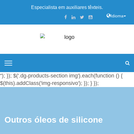
Especialista em auxiliares têxteis.
Idioma
"); }); $('.dg-products-section img').each(function () {
$(this).addClass('img-responsivo'); }); } });
Outros óleos de silicone