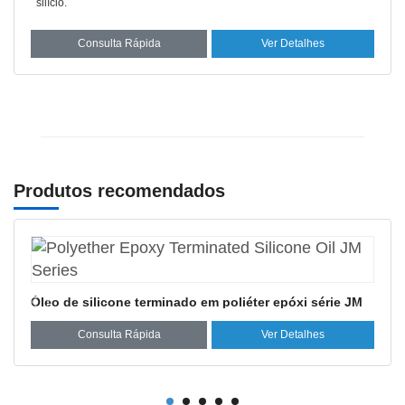
silício.
Consulta Rápida
Ver Detalhes
Produtos recomendados
Óleo de silicone terminado em epóxi séri
 epóxi série JM
Consulta Rápida
Ver D
r Detalhes