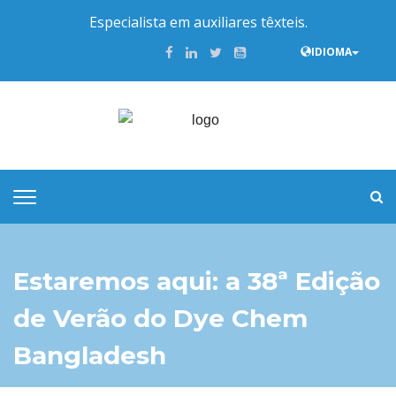
Especialista em auxiliares têxteis.
IDIOMA
Estaremos aqui: a 38ª Edição
de Verão do Dye Chem
Bangladesh